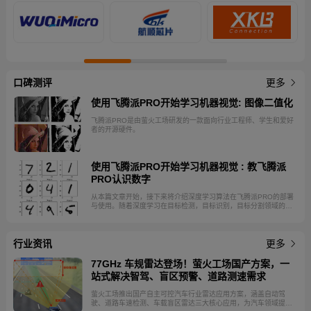
口碑测评
更多
使用飞腾派PRO开始学习机器视觉: 图像二值化
飞腾派PRO是由萤火工场研发的一款面向行业工程师、学生和爱好
者的开源硬件。
使用飞腾派PRO开始学习机器视觉 : 教飞腾派
PRO认识数字
从本篇文章开始，接下来将介绍深度学习算法在飞腾派PRO的部署
与使用。随着深度学习在目标检测，目标识别，目标分割领域的成
功实践，其在机器视觉的重要性毋庸置疑。作为边缘设备，飞腾派
PRO不需要对深度模型进行训练，在使用时用户更关注飞腾派PRO
的推理性能。 飞腾派PRO的CPU采用的是飞腾八核处理器，兼容
行业资讯
ARM V8指令集。处理器内集成高性能GPU和VPU，支持
更多
H.264/H.265 4K@100fps解码与2K@110fps编码，集成3T算力
NPU，可满足轻量级AI应用。本篇文章将介绍如何在飞腾派PRO上
77GHz 车规雷达登场！萤火工场国产方案，一
实现数字识别。
站式解决智驾、盲区预警、道路测速需求
萤火工场推出国产自主可控汽车行业雷达应用方案，涵盖自动驾
驶、道路车速检测、车载盲区雷达三大核心应用，为汽车领域提供