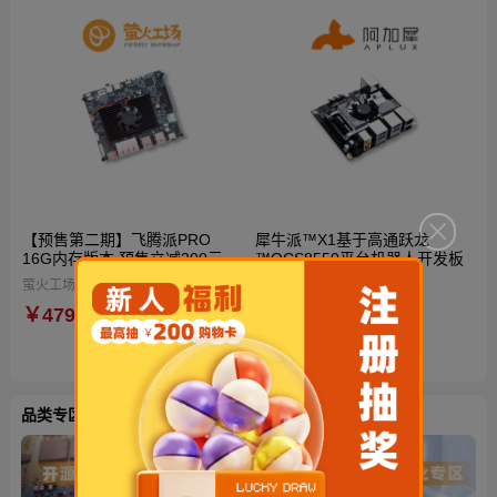
【预售第二期】飞腾派PRO
犀牛派™X1基于高通跃龙
16G内存版本 预售立减200元
™QCS8550平台机器人开发板
到手仅4599元！再送定制电源
萤火工场（Firefly Workshop）
阿加犀
与散热风扇！国产自主可控AI开
￥4799
￥3680
源硬件
品类专区