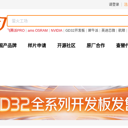
请登录
注
飞腾派PRO
ams OSRAM
NVIDIA
GD32开发板
犀牛派
英迪芯微
航顺
国产品牌
样片申请
开源社区
原厂合作
查替