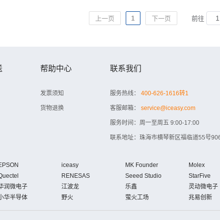
上一页
1
下一页
前往
送
帮助中心
联系我们
发票须知
服务热线：
400-626-1616转1
货物退换
客服邮箱：
service@iceasy.com
服务时间：周一至周五 9:00-17:00
联系地址：珠海市横琴新区福临道55号906
EPSON
iceasy
MK Founder
Molex
Quectel
RENESAS
Seeed Studio
StarFive
华润微电子
江波龙
乐鑫
灵动微电子
小华半导体
野火
萤火工场
兆易创新