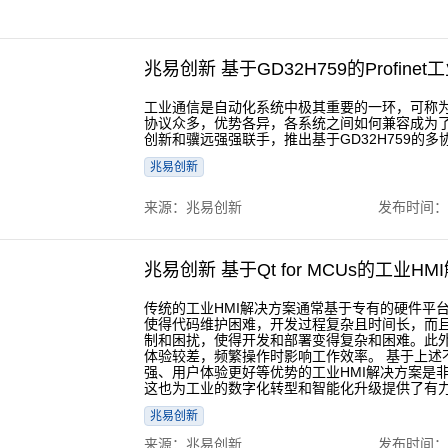
兆易创新 基于GD32H759的Profin
工业通信是自动化系统中极其重要的一环，可称为
协议众多，优势各异，各系统之间如何兼容成为
创新和骥远强强联手，推出基于GD32H759的多
兆易创新
来源：兆易创新
发布时间：202
兆易创新 基于Qt for MCUs的工业H
传统的工业HMI解决方案通常基于专有的硬件平
使得代码维护困难，开发过程复杂且时间长，而
制和困扰，使得开发和部署变得复杂和困难。此
体验较差，频繁操作时影响工作效率。 基于上述
强、用户体验更好等优势的工业HMI解决方案是
这也为工业的数字化转型和智能化升级提供了有
兆易创新
来源：兆易创新
发布时间：202