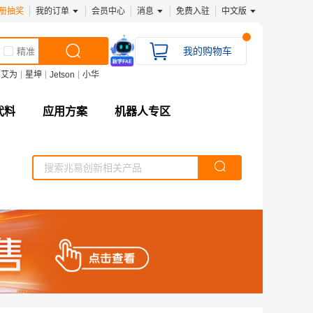
册抽奖
我的订单
会员中心
消息
免费入驻
中文版
我的购物车
精准
艾为
星坤
Jetson
小华
代料
应用方案
机器人专区