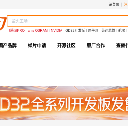
请登录
注
飞腾派PRO
ams OSRAM
NVIDIA
GD32开发板
犀牛派
英迪芯微
航顺
国产品牌
样片申请
开源社区
原厂合作
查替