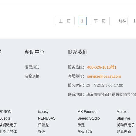
上一页
1
下一页
前往
送
帮助中心
联系我们
发票须知
服务热线：
400-626-1616转1
货物退换
客服邮箱：
service@iceasy.com
服务时间：周一至周五 9:00-17:00
联系地址：珠海市横琴新区福临道55号906
EPSON
iceasy
MK Founder
Molex
Quectel
RENESAS
Seeed Studio
StarFive
华润微电子
江波龙
乐鑫
灵动微电子
小华半导体
野火
萤火工场
兆易创新