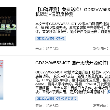
【口碑评测】免费送样！GD32VW553
机驱动+温湿度检测
本文带来GD32VW553-IOT V2版本口碑测评速
6、BLE5.2双模无线，属高兼容国产开源硬件。
评，首发秒杀19.9元，同步开启免费送样，附海
GD32VW553-IOT-V2
来源：兆易创新
发布时间：202
GD32VW553-IOT 国产无线开
GD32VW553-IOT V2版本全面升级！搭载RISC
连接功能。 真实用户反馈！新增了板载资源，还配
化，PCB拼板改为V割，整体看起来更光滑、更
demo，看得人手痒痒的。再看一个Rust 开发评测，板
直接狂喜！ 重点来啦！目前已有多位小伙伴收到免费
块、智能AI玩具应用，更多创新玩法等您解锁~
[
GD32VW553-IOT-V2购买链接
来源：兆易创新
发布时间：202