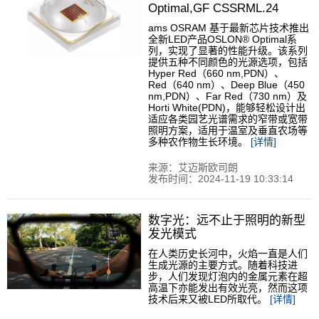
Optimal,GF CSSRML.24
ams OSRAM 基于最新芯片技术推出
全新LED产品OSLON® Optimal系
列，实现了显著的性能升级。该系列
提供五种不同颜色的光源选项，包括
Hyper Red（660 nm,PDN）、
Red（640 nm）、Deep Blue（450
nm,PDN）、Far Red（730 nm）及
Horti White(PDN)，能够轻松设计出
适应各类园艺光谱需求的窄带或宽带
照明方案，适用于温室及垂直农场等
多种农作物生长环境。
[详情]
来源：艾迈斯欧司朗
发布时间：2024-11-19 10:33:14
数字光：远不止于照明的新型
发光模式
在人类历史长河中，火焰一直是人们
生成光源的主要方式。随着科技进
步，人们发现灯泡内的金属元素在超
高温下亦能发出有效光亮，然而这项
技术后来又被LED所取代。
[详情]