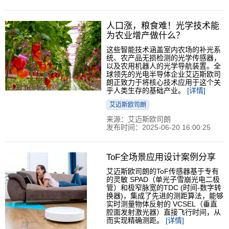
人口涨，粮食难！光学技术能
为农业增产做什么？
这些智能技术涵盖室内农场的补光系
统、农产品无损检测的光学传感器，
以及农用机器人的光学导航装置。全
球领先的光电半导体企业艾迈斯欧司
朗正致力于将核心技术应用于这个关
乎人类生存的基础产业。
[详情]
艾迈斯欧司朗
来源：艾迈斯欧司朗
发布时间：2025-06-20 16:00:25
ToF全场景应用设计案例分享
艾迈斯欧司朗的ToF传感器基于专有
的灵敏 SPAD（单光子雪崩光电二极
管）和极窄脉宽的TDC (时间-数字转
换器)，集成了先进的测距算法，能够
实时测量物体反射的 VCSEL（垂直
腔面发射激光器）直接飞行时间，从
而实现精确测距。
[详情]