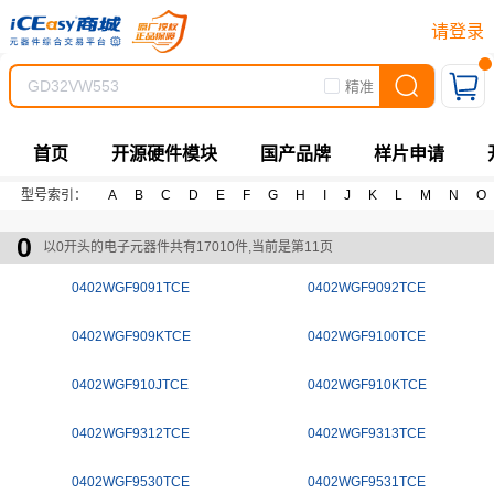
请登录
精准
首页
开源硬件模块
国产品牌
样片申请
型号索引：
A
B
C
D
E
F
G
H
I
J
K
L
M
N
O
0
以0开头的电子元器件共有17010件,当前是第11页
0402WGF9091TCE
0402WGF9092TCE
0402WGF909KTCE
0402WGF9100TCE
0402WGF910JTCE
0402WGF910KTCE
0402WGF9312TCE
0402WGF9313TCE
0402WGF9530TCE
0402WGF9531TCE