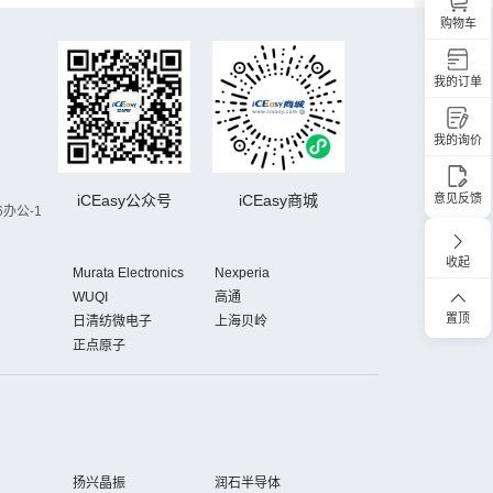
购物车
我的订单
我的询价
iCEasy公众号
iCEasy商城
意见反馈
办公-1
收起
Murata Electronics
Nexperia
WUQI
高通
置顶
日清纺微电子
上海贝岭
正点原子
扬兴晶振
润石半导体