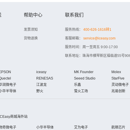
送
帮助中心
联系我们
发票须知
服务热线：
400-626-1616转1
货物退换
客服邮箱：
service@iceasy.com
服务时间：周一至周五 9:00-17:00
联系地址：珠海市横琴新区福临道55号906
EPSON
iceasy
MK Founder
Molex
Quectel
RENESAS
Seeed Studio
StarFive
华润微电子
江波龙
乐鑫
灵动微电子
小华半导体
野火
萤火工场
兆易创新
iCEasy商城海外站
物奇微电子
小华半导体
艾为电子
航顺芯片