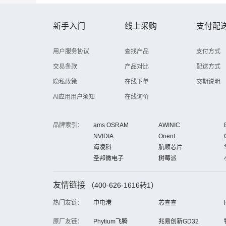
新手入门
线上采购
支付配
用户服务协议
查找产品
支付方式
交易条款
产品对比
配送方式
隐私政策
在线下单
交期说明
AI应用用户须知
在线询价
品牌索引：
ams OSRAM
AWINIC
NVIDIA
Orient
海凌科
航顺芯片
圣邦微电子
树莓派
友情链接
（400-626-1616转1）
热门友链：
中电港
芯查查
原厂友链：
Phytium飞腾
兆易创新GD32