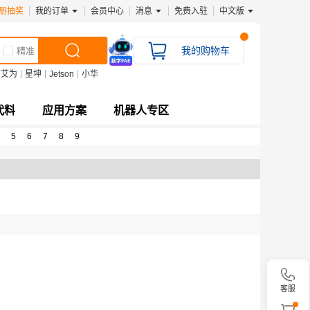
册抽奖
我的订单
会员中心
消息
免费入驻
中文版
我的购物车
精准
艾为
星坤
Jetson
小华
代料
应用方案
机器人专区
5
6
7
8
9
客服