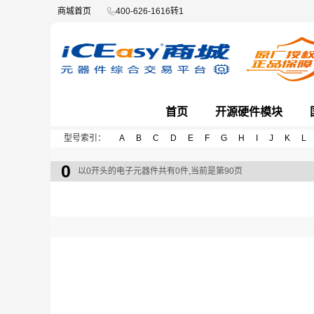
商城首页
400-626-1616转1
首页
开源硬件模块
型号索引：
A
B
C
D
E
F
G
H
I
J
K
L
0
以0开头的电子元器件共有0件,当前是第90页