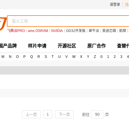
请登录
注
飞腾派PRO
ams OSRAM
NVIDIA
GD32开发板
犀牛派
英迪芯微
航顺
国产品牌
样片申请
开源社区
原厂合作
查替
M
N
O
P
Q
R
S
T
U
V
W
X
Y
Z
0
1
2
3
4
上一页
1
下一页
前往
页